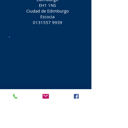
EH1 1NS
Ciudad de Edimburgo
Escocia
0131557 9939
West Lothian
Especialistas en pasteles de boda