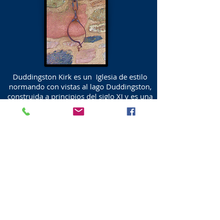
Duddingston Kirk es un Iglesia de estilo
normando con vistas al lago Duddingston,
construida a principios del siglo XI y es una
de las iglesias más antiguas que todavía se
utilizan en el este de Escocia.