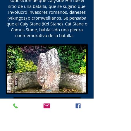
suposición de que Caiyside Hill fue el
sitio de una batalla, que se sugirió que
involucró invasores romanos, daneses
(vikingos) o cromwellianos. Se pensaba
que el Caiy Stane (Kel Stane), Cat Stane o
Camus Stane, había sido una piedra
conmemorativa de la batalla.