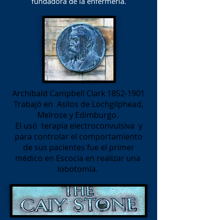
fundadora de la enfermería.
Archibald Campbell Clark
1852-1901
Trabajó en
Asilos de Lochgilphead,
Melrose y Edimburgo.
El usó
terapia electroconvulsiva
y
para controlar el comportamiento
de sus pacientes fue el primer
médico en Escocia en realizar una
lobotomía.