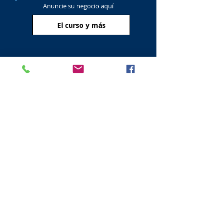
Anuncie su negocio aquí
El curso y más
Anuncie su negocio aquí
El curso y más
Siguiente - Campos de golf Scottish Borders
Visit Scotland
Golf Scotland
Stirling Attractions