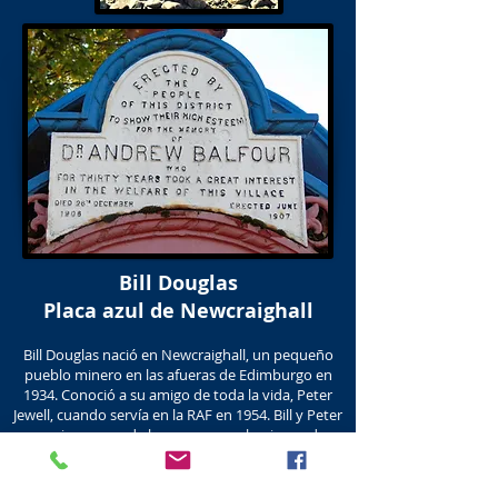
Bill Douglas
Placa azul de Newcraighall
Bill Douglas nació en Newcraighall, un pequeño
pueblo minero en las afueras de Edimburgo en
1934. Conoció a su amigo de toda la vida, Peter
Jewell, cuando servía en la RAF en 1954. Bill y Peter
reunieron una de las mayores colecciones de
recuerdos cinematográficos de Europa. La
colección ahora se encuentra en el Museo del
Cine Bill Douglas