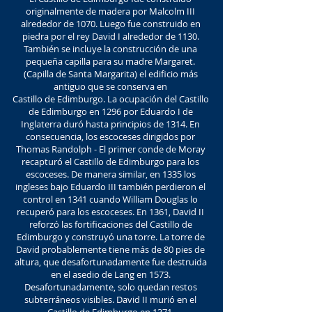
originalmente de madera por Malcolm III
alrededor de 1070. Luego fue construido en
piedra por el rey David I alrededor de 1130.
También se incluye la construcción de una
pequeña capilla para su madre Margaret.
(Capilla de Santa Margarita) el edificio más
antiguo que se conserva en
Castillo de Edimburgo. La ocupación del Castillo
de Edimburgo en 1296 por Eduardo I de
Inglaterra duró hasta principios de 1314. En
consecuencia, los escoceses dirigidos por
Thomas Randolph - El primer conde de Moray
recapturó el Castillo de Edimburgo para los
escoceses. De manera similar, en 1335 los
ingleses bajo Eduardo III también perdieron el
control en 1341 cuando William Douglas lo
recuperó para los escoceses. En 1361, David II
reforzó las fortificaciones del Castillo de
Edimburgo y construyó una torre. La torre de
David probablemente tiene más de 80 pies de
altura, que desafortunadamente fue destruida
en el asedio de Lang en 1573.
Desafortunadamente, solo quedan restos
subterráneos visibles. David II murió en el