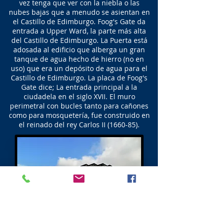
vez tenga que ver con la niebla o las
nubes bajas que a menudo se asientan en
el Castillo de Edimburgo. Foog's Gate da
entrada a Upper Ward, la parte más alta
del Castillo de Edimburgo. La Puerta está
adosada al edificio que alberga un gran
tanque de agua hecho de hierro (no en
uso) que era un depósito de agua para el
Castillo de Edimburgo. La placa de Foog's
Gate dice; La entrada principal a la
ciudadela en el siglo XVII. El muro
perimetral con bucles tanto para cañones
como para mosquetería, fue construido en
el reinado del rey Carlos II (1660-85).