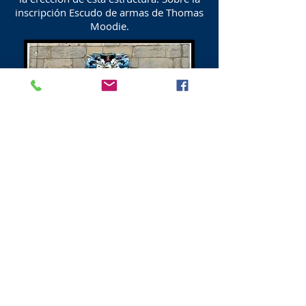
inscripción Escudo de armas de Thomas
Moodie.
Tapiz Canongate Kirk
En 1994, se inició un proyecto de tapiz
como un monumento a los que
murieron durante o después de la
Batalla de Normandía el 6 de junio de
1944 (Día D). El Tapiz fue concebido