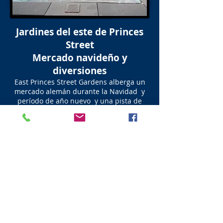
Jardines del este de Princes
Street
Mercado navideño y
diversiones
East Princes Street Gardens alberga un
mercado alemán durante la Navidad y
período de año nuevo y una pista de
hielo al aire libre.
Las festividades comienzan en el
principios de diciembre y finaliza en el
año nuevo. En ese momento el los
horarios de cierre cambian y los bares y
clubes nocturnos pueden permanecer
abiertos hasta 5 de la mañana. Para
darles a todos más tiempo para
divertirse.