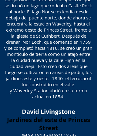
se drenó un lago que rodeaba Castle Rock
al norte. El lago Nor se extendía desde
debajo del puente norte, donde ahora se
encuentra la estación Waverley, hasta el
extremo oeste de Princes Street, frente a
la iglesia de St Cuthbert. Después de
drenar Nor Loch, que comenzó en 1759
y se completó hacia 1810, se creó un gran
montículo de tierra como un atajo entre
la ciudad nueva y la calle High en la
ciudad vieja. Esto creó dos áreas que
luego se cultivaron en áreas de jardín, los
jardines este y oeste. 1840 el ferrocarril
fue construido en el valle
y Waverley Station abrió en su forma
actual en 1854.
David Livingstone
Jardines del este de Princes
Street
(MAR 1813 - MAYO 1873)