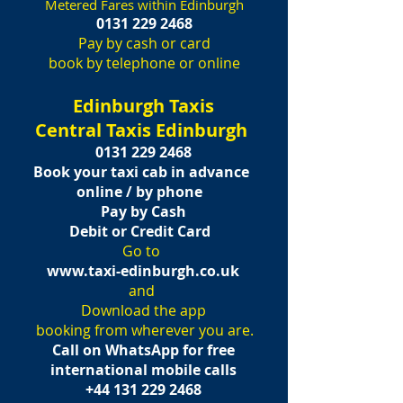
Metered Fares within Edinburgh
0131 229 2468
Pay by cash or card
book by telephone or online
Edinburgh Taxis
Central Taxis Edinburgh
0131 229 2468
B
ook your taxi cab in advance
online / by phone
Pay by Cash
Debit or C
redit Card
Go to
www.taxi-edinburgh.co.uk
and
Download the app
booking from wherever you are.
Call on WhatsApp for free
international mobile calls
+44 131 229 2468