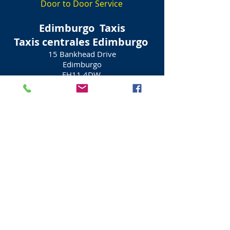
Door to Door Service
Edimburgo
Taxis
Taxis centrales Edimburgo
15 Bankhead Drive
Edimburgo
EH11 4DW
Escocia
Viajes - Tours - Traslados
Traslados desde el aeropuerto,
Estación de tren u hotel
Entrega de equipaje
Vehículos de lujo
Excursiones
Avance
Consultas y reservas
También hay una serie de empresas de