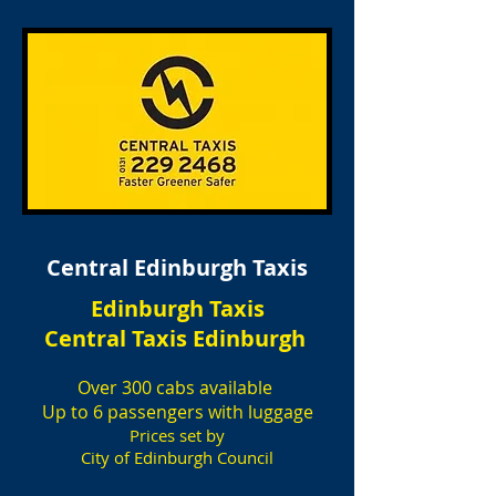
Central Edinburgh Taxis
Edinburgh Taxis
Central Taxis Edinburgh
Over 300 cabs available
Up to 6 passengers with luggage
Prices set by
City of Edinburgh Council