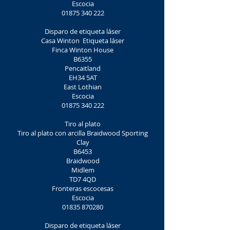
Escocia
01875 340 222
Disparo de etiqueta láser
Casa Winton
Etiqueta láser
Finca Winton House
B6355
Pencaitland
EH34 5AT
East Lothian
Escocia
01875 340 222
Tiro al plato
Tiro al plato con arcilla Braidwood Sporting
Clay
B6453
Braidwood
Midlem
TD7 4QD
Fronteras escocesas
Escocia
01835 870280
Disparo de etiqueta láser