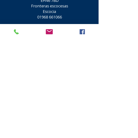
EH46 7BD
Fronteras escocesas
Escocia
01968 661066
Tiro al plato
Don Coyote
Centrar
Tiro al plato
Centro al aire libre
Lamancha
West Linton
EH46 7BD
Fronteras escocesas
Escocia
01968 661066
Arcilla de tiro, rifle
Objetivos de Morton Clay
Rifle
Arcillas Morton
Morton Road
Mid Calder
EH53 0JT
West Lothian
Escocia
01506 884500