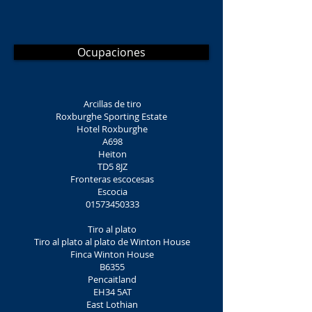
Ocupaciones
Arcillas de tiro
Roxburghe Sporting Estate
Hotel Roxburghe
A698
Heiton
TD5 8JZ
Fronteras escocesas
Escocia
01573450333
Tiro al plato
Tiro al plato al plato de Winton House
Finca Winton House
B6355
Pencaitland
EH34 5AT
East Lothian