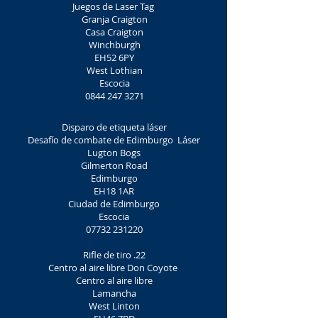
Juegos de Laser Tag
Granja Craigton
Casa Craigton
Winchburgh
EH52 6PY
West Lothian
Escocia
0844 247 3271
Disparo de etiqueta láser
Desafío de combate de Edimburgo
Láser
Lugton Bogs
Gilmerton Road
Edimburgo
EH18 1AR
Ciudad de Edimburgo
Escocia
07732 231220
Rifle de tiro .22
Centro al aire libre Don Coyote
Centro al aire libre
Lamancha
West Linton