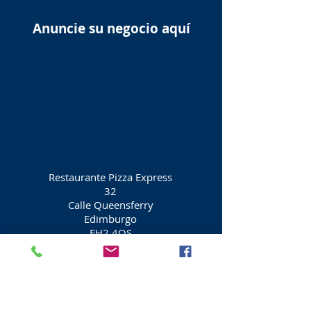
Anuncie su negocio aquí
Restaurante Pizza Express
32
Calle Queensferry
Edimburgo
EH2 4QS
Ciudad de Edimburgo
Escocia
​
Cambio de moneda No1
34