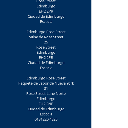
Rose Street
Edimburgo
EH2 2PR
Ciudad de Edimburgo
Escocia
Edimburgo Rose Street
Milne de Rose Street
25
Rose Street
Edimburgo
EH2 2PR
Ciudad de Edimburgo
Escocia
Edimburgo Rose Street
Paquete de vapor de Nueva York
31
Rose Street Lane Norte
Edimburgo
EH2 2NP
Ciudad de Edimburgo
Escocia
0131220 4825