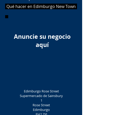
Qué hacer en Edimburgo New Town
Anuncie su negocio
aquí
Edimburgo Rose Street
Supermercado de Sainsbury
1
Rose Street
Edimburgo
EH2 2YJ