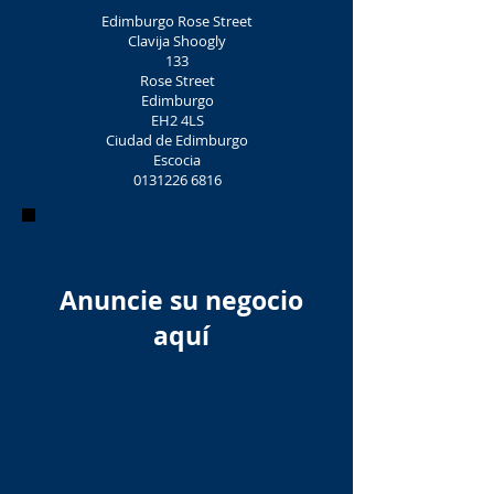
Edimburgo Rose Street
Clavija Shoogly
133
Rose Street
Edimburgo
EH2 4LS
Ciudad de Edimburgo
Escocia
0131226 6816
Anuncie su negocio
aquí