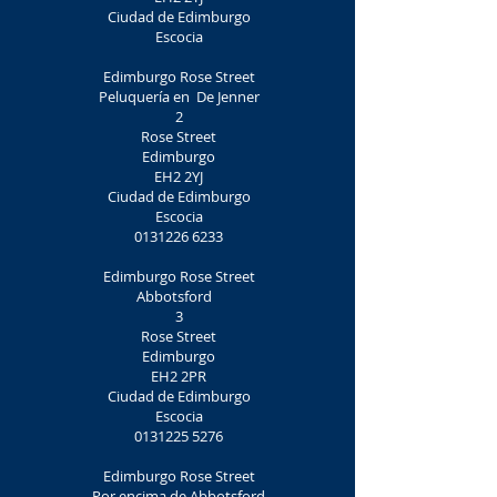
Ciudad de Edimburgo
Escocia
Edimburgo Rose Street
Peluquería en
De Jenner
2
Rose Street
Edimburgo
EH2 2YJ
Ciudad de Edimburgo
Escocia
0131226 6233
Edimburgo Rose Street
Abbotsford
3
Rose Street
Edimburgo
EH2 2PR
Ciudad de Edimburgo
Escocia
0131225 5276
Edimburgo Rose Street
Por encima de Abbotsford