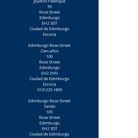
Joyeros Palenque
99
Rose Street
Edimburgo
EH2 3DT
Ciudad de Edimburgo
Escocia
Edimburgo Rose Street
Cien años
100
Rose Street
Edimburgo
EH2 2NN
Ciudad de Edimburgo
Escocia
0131225 1809
Edimburgo Rose Street
Tartán
105
Rose Street
Edimburgo
EH2 3DT
Ciudad de Edimburgo