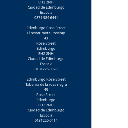
EH2 2NH
Ciudad de Edimburgo
Escocia
0871 984 6441
Edimburgo Rose Street
El restaurante Rosehip
43
Rose Street
Edimburgo
EH2 2NH
Ciudad de Edimburgo
Escocia
0131225 8028
Edimburgo Rose Street
Taberna de la rosa negra
49
Rose Street
Edimburgo
EH2 2NH
Ciudad de Edimburgo
Escocia
0131220 0414