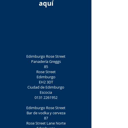
aquí
Edimburgo Rose Street
Panadería Greggs
85
Rose Street
Edimburgo
EH2 3DT
Ciudad de Edimburgo
Escocia
0131 2261952
Edimburgo Rose Street
Bar de vodka y cerveza
87
Rose Street Lane Norte