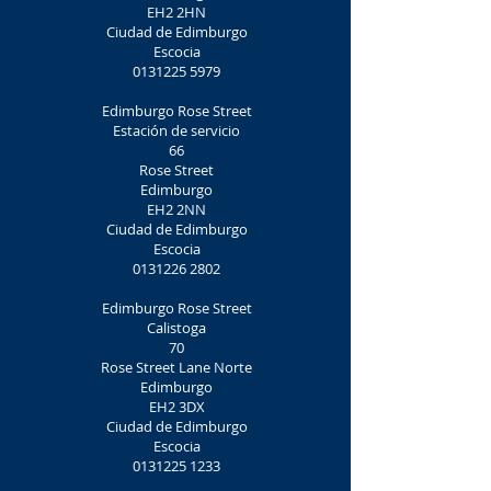
EH2 2HN
Ciudad de Edimburgo
Escocia
0131225 5979
Edimburgo Rose Street
Estación de servicio
66
Rose Street
Edimburgo
EH2 2NN
Ciudad de Edimburgo
Escocia
0131226 2802
Edimburgo Rose Street
Calistoga
70
Rose Street Lane Norte
Edimburgo
EH2 3DX
Ciudad de Edimburgo
Escocia
0131225 1233