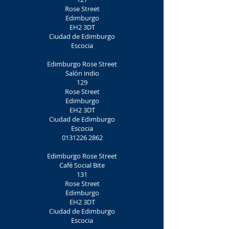
Rose Street
Edimburgo
EH2 3DT
Ciudad de Edimburgo
Escocia
Edimburgo Rose Street
Salón indio
129
Rose Street
Edimburgo
EH2 3DT
Ciudad de Edimburgo
Escocia
0131226 2862
Edimburgo Rose Street
Café Social Bite
131
Rose Street
Edimburgo
EH2 3DT
Ciudad de Edimburgo
Escocia