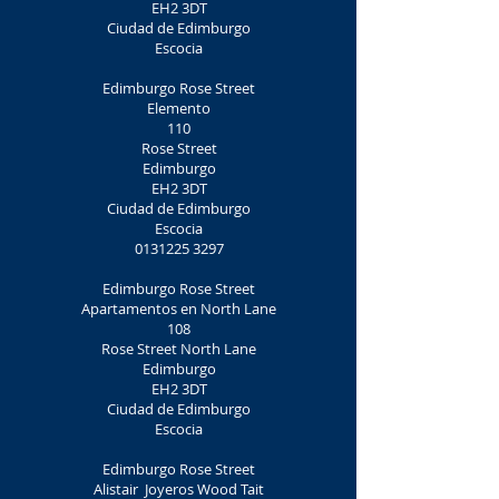
EH2 3DT
Ciudad de Edimburgo
Escocia
Edimburgo Rose Street
Elemento
110
Rose Street
Edimburgo
EH2 3DT
Ciudad de Edimburgo
Escocia
0131225 3297
Edimburgo Rose Street
Apartamentos en North Lane
108
Rose Street North Lane
Edimburgo
EH2 3DT
Ciudad de Edimburgo
Escocia
Edimburgo Rose Street
Alistair
Joyeros Wood Tait