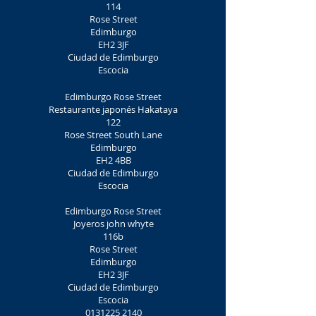
114
Rose Street
Edimburgo
EH2 3JF
Ciudad de Edimburgo
Escocia
Edimburgo Rose Street
Restaurante japonés Hakataya
122
Rose Street South Lane
Edimburgo
EH2 4BB
Ciudad de Edimburgo
Escocia
Edimburgo Rose Street
Joyeros john whyte
116b
Rose Street
Edimburgo
EH2 3JF
Ciudad de Edimburgo
Escocia
0131225 2140