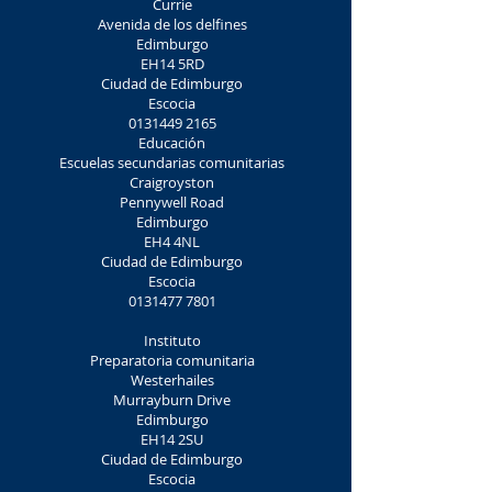
Currie
Avenida de los delfines
Edimburgo
EH14 5RD
Ciudad de Edimburgo
Escocia
0131449 2165
Educación
Escuelas secundarias comunitarias
Craigroyston
Pennywell Road
Edimburgo
EH4 4NL
Ciudad de Edimburgo
Escocia
0131477 7801
Instituto
Preparatoria comunitaria
Westerhailes
Murrayburn Drive
Edimburgo
EH14 2SU
Ciudad de Edimburgo
Escocia