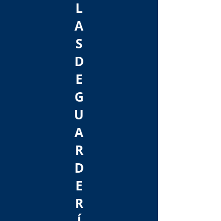
L
A
S
D
E
G
U
A
R
D
E
R