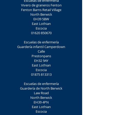
Escuelas de enfermería
Vivero de graneros Fenton
Fenton Barns Retail Village
North Berwick
EH39 5BW
East Lothian
Escocia
01620 850670
Escuelas de enfermería
Guardería infantil Camperdown
Calle
Prestonpans
EH32 9AY
East Lothian
Escocia
01875 813313
Escuelas de enfermería
Guardería de North Berwick
Law Road
North Berwick
EH39 4PN
East Lothian
Escocia