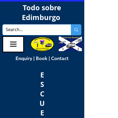
Todo sobre
Edimburgo
Enquiry | Book | Contact
E
S
C
U
E