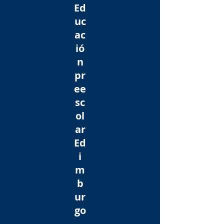
Ed
uc
ac
ió
n
pr
ee
sc
ol
ar
Ed
i
m
b
ur
go
,