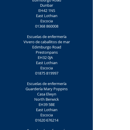
Edimburgo Road
Dunbar
EH42 1NS
East Lothian
Escocia
01368 860008
Escuelas de enfermería
Vivero de caballitos de mar
Edimburgo Road
Prestonpans
EH32 0JA
East Lothian
Escocia
01875 819997
Escuelas de enfermería
Guardería Mary Poppins
Casa Elwyn
North Berwick
EH39 5BE
East Lothian
Escocia
01620 676214