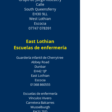
Calle
South Queensferry
EH30 9LL
West Lothian
Escocia
07747 078391
East Lothian
Escuelas de enfermería
Guardería infantil de Cherrytree
Abbey Road
Dunbar
EH42 1JP
East Lothian
Escocia
01368 860555
Escuelas de enfermería
Vínculos Vivero
Carretera Balcarres
Musselburgh
EH21 7SD