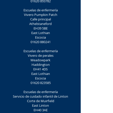
01620 893782
Escuelas de enfermería
Vivero Pumpkin Patch
Calle principal
Athelstaneford
EH39 5BE
East Lothian
Escocia
01620 880241
Escuelas de enfermería
Vivero de perales
Meadowpark
Haddington
EH41 4DS
East Lothian
Escocia
01620 823585
Escuelas de enfermería
Servicio de cuidado infantil de Linton
Corte de Muirfield
East Linton
EH40 3AE