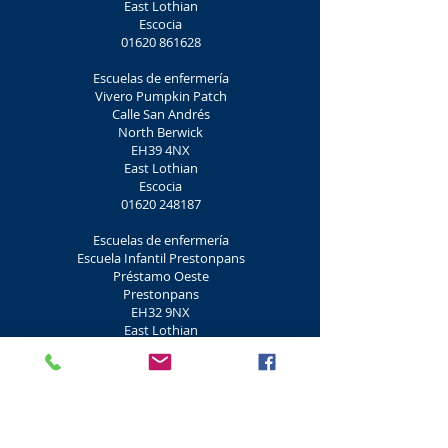
East Lothian
Escocia
01620 861628
Escuelas de enfermería
Vivero Pumpkin Patch
Calle San Andrés
North Berwick
EH39 4NX
East Lothian
Escocia
01620 248187
Escuelas de enfermería
Escuela Infantil Prestonpans
Préstamo Oeste
Prestonpans
EH32 9NX
East Lothian
Escocia
01875 810028
Escuelas de enfermería
La escuela de la brújula
West Road