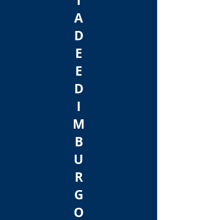
Í
A
D
E
E
D
I
M
B
U
R
G
O