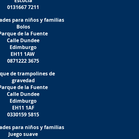
Escocia
0131667 7211
ades para niños y familias
Bolos
Parque de la Fuente
Calle Dundee
Edimburgo
EH11 1AW
0871222 3675
que de trampolines de
gravedad
Parque de la Fuente
Calle Dundee
Edimburgo
EH11 1AF
0330159 5815
ades para niños y familias
Juego suave