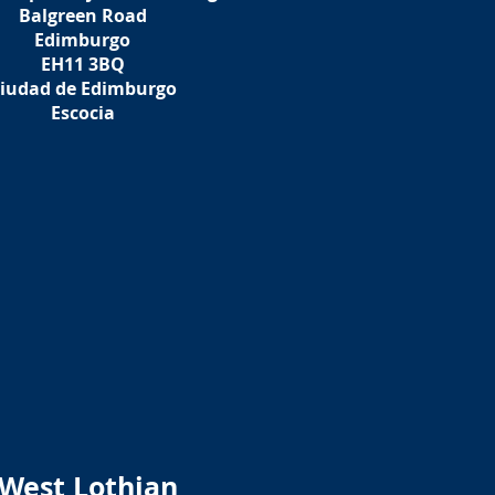
Balgreen Road
Edimburgo
EH11 3BQ
iudad de Edimburgo
Escocia
West Lothian