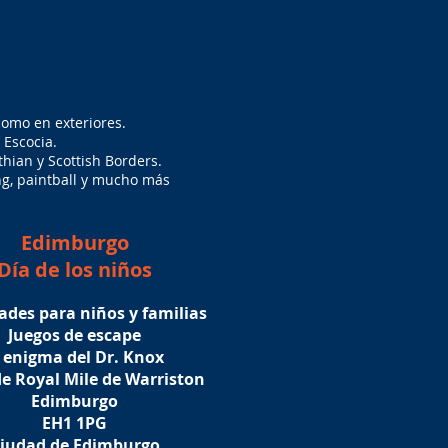
como en exteriores.
 Escocia.
hian y Scottish Borders.
ing, paintball y mucho más
Edimburgo
Día de los niños
ades para niños y familias
Juegos de escape
l enigma del Dr. Knox
de Royal Mile de Warriston
Edimburgo
EH1 1PG
iudad de Edimburgo