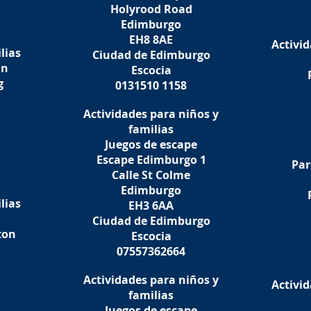
Holyrood Road
Edimburgo
EH8 8AE
Activid
lias
Ciudad de Edimburgo
an
Escocia
g
0131510 1158
Actividades para niños y
familias
Juegos de escape
Escape Edimburgo 1
Par
Calle St Colme
Edimburgo
lias
EH3 6AA
Ciudad de Edimburgo
ton
Escocia
07557362664
Actividades para niños y
Activid
familias
Juegos de escape