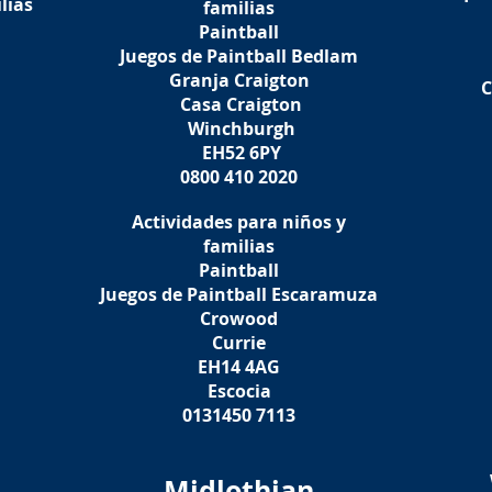
lias
familias
Paintball
Juegos de Paintball Bedlam
Granja Craigton
C
Casa Craigton
Winchburgh
EH52 6PY
0800 410 2020
Actividades para niños y
familias
Paintball
Juegos de Paintball Escaramuza
Crowood
Currie
EH14 4AG
Escocia
0131450 7113
Midlothian