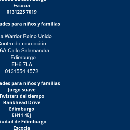
Escocia
0131225 7019
ades para niños y familias
ja Warrior Reino Unido
entro de recreación
6A Calle Salamandra
Edimburgo
EH6 7LA
0131554 4572
ades para niños y familias
Juego suave
Twisters del tiempo
Bankhead Drive
Edimburgo
EH11 4EJ
iudad de Edimburgo
Escocia