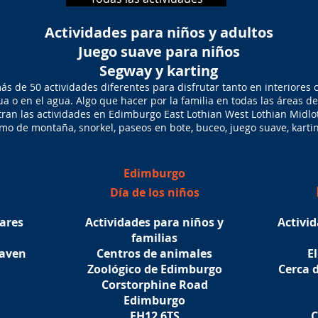
Actividades para niños y adultos
Juego suave para niños
Segway y karting
s de 50 actividades diferentes para disfrutar tanto en interiores 
ua o en el agua. Algo que hacer por la familia en todas las áreas de
ran las actividades en Edimburgo East Lothian West Lothian Midlot
ismo de montaña, snorkel, paseos en bote, buceo, juego suave, kart
Edimburgo
Día de los niños
iares
Actividades para niños y
Activid
familias
haven
Centros de animales
E
Zoológico de Edimburgo
Cerca 
Corstorphine Road
Edimburgo
EH12 6TS
C