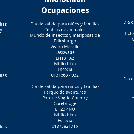
Ocupaciones
Día d
Día de salida para niños y familias
lias
Centros de animales
y
Bolo
Mundo de insectos y mariposas de
C
Edimburgo
Vivero Melville
Lasswade
EH18 1AZ
Midlothian
Escocia
0131663 4932
lias
Día d
Día de salida para niños y familias
Parque de aventuras
C
Parque Vogrie Country
Gorebridge
EH23 4NU
Midlothian
Escocia
01875821716
lias