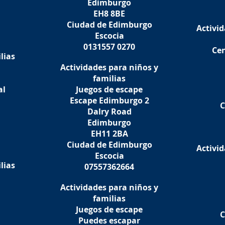
Edimburgo
EH8 8BE
Ciudad de Edimburgo
Activid
Escocia
0131557 0270
Cen
lias
Actividades para niños y
familias
al
Juegos de escape
Escape Edimburgo 2
C
Dalry Road
Edimburgo
EH11 2BA
Ciudad de Edimburgo
Activid
Escocia
lias
07557362664
Actividades para niños y
familias
Juegos de escape
C
Puedes escapar