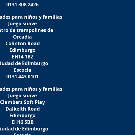
0131 308 2426
ades para niños y familias
Juego suave
tro de trampolines de
Orcadia
Colinton Road
Edimburgo
EH14 1BZ
iudad de Edimburgo
Escocia
0131 443 0101
ades para niños y familias
Juego suave
Clambers Soft Play
Dalkeith Road
Edimburgo
EH16 5BB
iudad de Edimburgo