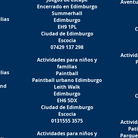
Aventu
Encerrado en Edimburgo
Summerhall
lias
Edimburgo
EH9 1PL
C
Ciudad de Edimburgo
Escocia
07429 137 298
Activid
Actividades para niños y
familias
lias
Paintball
Paintball urbano Edimburgo
ond
Leith Walk
Edimburgo
C
EH6 5DX
Ciudad de Edimburgo
Escocia
0131555 3575
Activid
Pati
Actividades para niños y
Parque