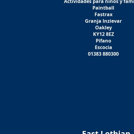
Actividades para niños y fami
Paintball
Fastrax
Granja Inzievar
Oakley
KY12 8EZ
Pífano
Escocia
01383 880300
East Lothian