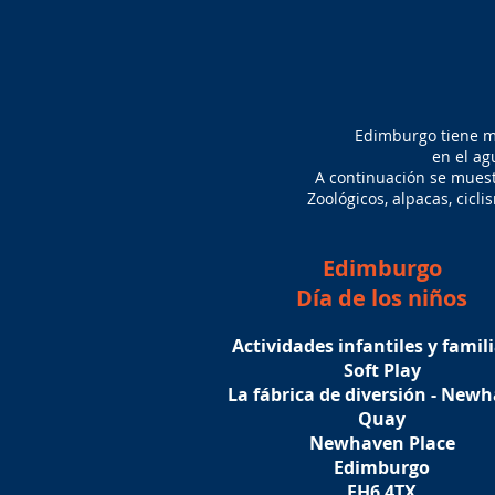
Edimburgo tiene má
en el ag
A continuación se muest
Zoológicos, alpacas, cicl
Edimburgo
Día de los niños
Actividades infantiles y famil
Soft Play
La fábrica de diversión - New
Quay
Newhaven Place
Edimburgo
EH6 4TX