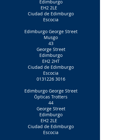
Edimburgo
EH2 2LE
Ciudad de Edimburgo
Escocia
Edimburgo George Street
Musgo
43
George Street
Edimburgo
EH2 2HT
Ciudad de Edimburgo
Escocia
0131226 3016
Edimburgo George Street
Ópticas Trotters
44
George Street
Edimburgo
EH2 2LE
Ciudad de Edimburgo
Escocia