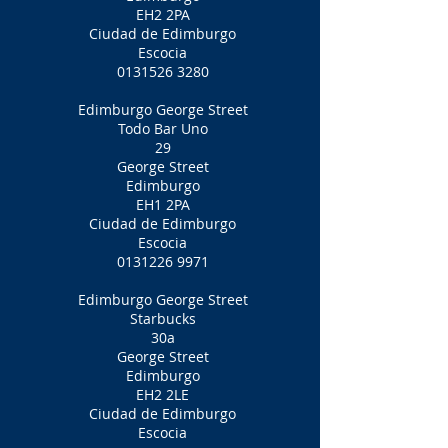
EH2 2PA
Ciudad de Edimburgo
Escocia
0131526 3280
Edimburgo George Street
Todo Bar Uno
29
George Street
Edimburgo
EH1 2PA
Ciudad de Edimburgo
Escocia
0131226 9971
Edimburgo George Street
Starbucks
30a
George Street
Edimburgo
EH2 2LE
Ciudad de Edimburgo
Escocia