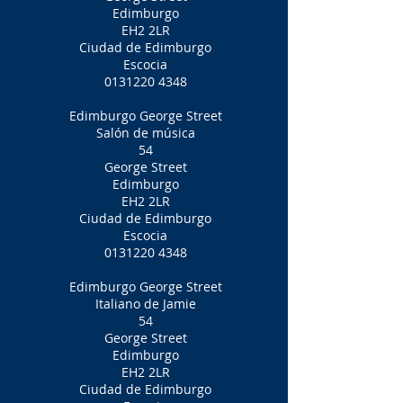
Edimburgo
EH2 2LR
Ciudad de Edimburgo
Escocia
0131220 4348
Edimburgo George Street
Salón de música
54
George Street
Edimburgo
EH2 2LR
Ciudad de Edimburgo
Escocia
0131220 4348
Edimburgo George Street
Italiano de Jamie
54
George Street
Edimburgo
EH2 2LR
Ciudad de Edimburgo