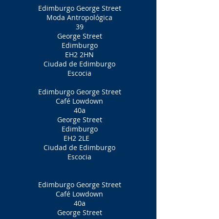
Edimburgo George Street
Moda Antropológica
39
George Street
Edimburgo
EH2 2HN
Ciudad de Edimburgo
Escocia
Edimburgo George Street
Café Lowdown
40a
George Street
Edimburgo
EH2 2LE
Ciudad de Edimburgo
Escocia
Edimburgo George Street
Café Lowdown
40a
George Street