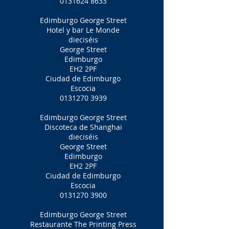
0131624 8633
Edimburgo George Street
Hotel y bar Le Monde
dieciséis
George Street
Edimburgo
EH2 2PF
Ciudad de Edimburgo
Escocia
0131270 3939
Edimburgo George Street
Discoteca de Shanghai
dieciséis
George Street
Edimburgo
EH2 2PF
Ciudad de Edimburgo
Escocia
0131270 3900
Edimburgo George Street
Restaurante The Printing Press