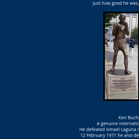
Just how good he was,
Ken Bucha
A genuine internati
He defeated Ismael Laguna 
12 February 1971 he also d