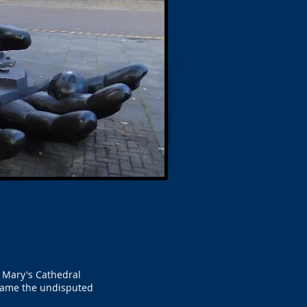
t Mary's Cathedral
ecame the undisputed