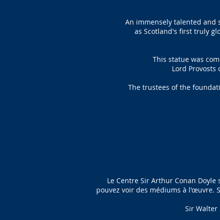
An immensely talented and sk
as Scotland's first truly g
This statue was co
Lord Provosts 
The trustees of the founda
Le Centre Sir Arthur Conan Doyle s
pouvez voir des médiums à l'œuvre. S
Sir Walter