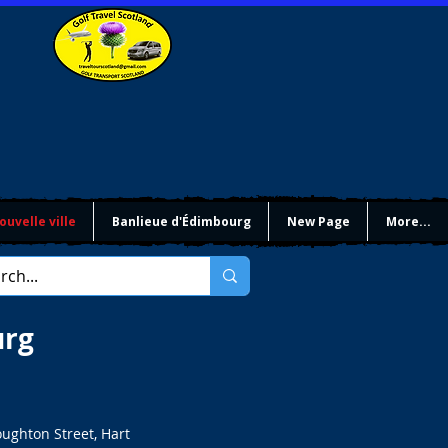
ouvelle ville
Banlieue d'Édimbourg
New Page
More...
urg
oughton Street, Hart