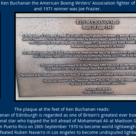
 Ken Buchanan the American Boxing Writers' Association fighter of 
and 1971 winner was Joe Frazier.
The plaque at the feet of Ken Buchanan reads:
nan of Edinburgh is regarded as one of Britain's greatest ever box
onal star who topped the bill ahead of Mohammad Ali at Madison 
in Puerto Rico on 26th September 1970 to become world lightweig
efeated Ruben Navarro in Los Angeles to become undisputed light