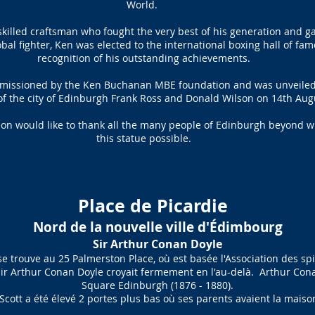
World.
illed craftsman who fought the very best of his generation and ga
lobal fighter, Ken was elected to the international boxing hall of fam
recognition of his outstanding achievements.
mmissioned by the Ken Buchanan MBE foundation and was unveiled
of the city of Edinburgh Frank Ross and Donald Wilson on 14th Aug
tion would like to thank all the many people of Edinburgh beyond
this statue possible.
Place de Picardie
Nord de la nouvelle ville d'Édimbourg
Sir Arthur Conan Doyle
e trouve au 25 Palmerston Place, où est basée l'Association des sp
ir Arthur Conan Doyle croyait fermement en l'au-delà. Arthur Cona
Square Edinburgh (1876 - 1880).
 Scott a été élevé 2 portes plus bas où ses parents avaient la maison