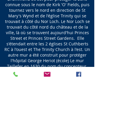
connue sous le nom de Kirk 'O' Fields, puis
tournez vers le nord en direction de St
Mary's Wynd et de l'église Trinity qui se
trouvait à côté du Nor Loch. Le Nor Loch se
trouvait du côté nord du château et de la
ville, là où se trouvent aujourd'hui Princes
Street et Princes Street Gardens. Elle
s'étendait entre les 2 églises St Cuthberts
RC à l'ouest et The Trinity Church à l'est. Un
autre mur a été construit pour protéger
l'hôpital George Heriot (école) Le mur
Taillefer en 1630 du nom du concepteur.
Suivant - Rue Chamber
Visit Scotland
Golf Scotland
Stirling Attractions