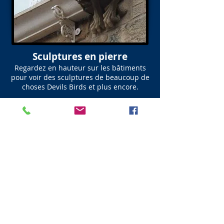
Sculptures en pierre
Regardez en hauteur sur les bâtiments
pour voir des sculptures de beaucoup de
choses Devils Birds et plus encore.