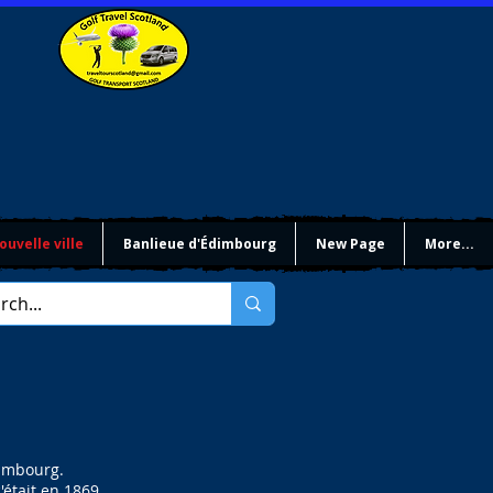
ouvelle ville
Banlieue d'Édimbourg
New Page
More...
dimbourg.
'était en 1869.