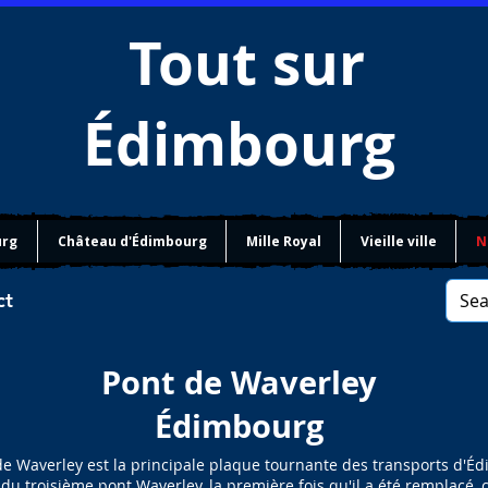
Tout sur
Édimbourg
urg
Château d'Édimbourg
Mille Royal
Vieille ville
N
ct
Pont de Waverley
Édimbourg
de Waverley est la principale plaque tournante des transports d'É
it du troisième pont Waverley, la première fois qu'il a été remplacé, c