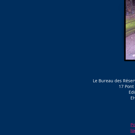
Le Bureau des Réserv
17 Pont
Ed
E
Po
lo