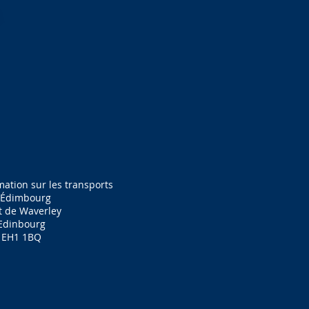
ation sur les transports
'Édimbourg
t de Waverley
Edinbourg
EH1 1BQ