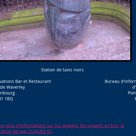
Station de taxis noirs
ations Bar et Restaurant
Bureau d'inform
 de Waverley
d
inbourg
Pon
H1 1BQ
ur plus d'informations sur les voyages, les voyages en bus, la
cation de taxi, CLIQUEZ ICI
.