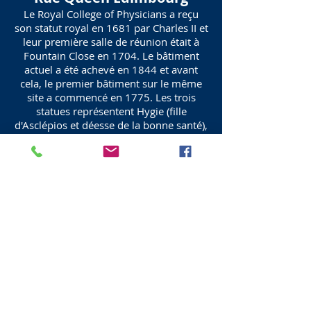
Le Royal College of Physicians a reçu
son statut royal en 1681 par Charles II et
leur première salle de réunion était à
Fountain Close en 1704. Le bâtiment
actuel a été achevé en 1844 et avant
cela, le premier bâtiment sur le même
site a commencé en 1775. Les trois
statues représentent Hygie (fille
d'Asclépios et déesse de la bonne santé),
Asclépios (dieu grec de la médecine et
fils d'Apollon), Hippocrate (médecin grec
ancien). Deux panneaux à droite et à
gauche d'Hygie montrent les lions ailés à
la lyre d'Apollon.
LE COLLÈGE ROYAL DES MÉDECINS
QUEEN STREET ÉDIMBOURG