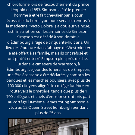
chloroforme lors de l'accouchement du prince
Léopold en 1853. Simpson a été le premier
homme à être fait chevalier par la cour
écossaise du Lord Lyon pour services rendus à
la médecine. "Victo Dolore" (la douleur vaincue)
est l'inscription sur les armoiries de Simpson.
Simpson est décédé à son domicile
d'Édimbourg à l'âge de cinquante-huit ans. Un
lieu de sépulture dans l'abbaye de Westminster
a été offert à sa famille, mais ils ont refusé et
ont plutôt enterré Simpson plus près de chez
lui dans le cimetière de Warriston, à
Édimbourg. Le jour des funérailles de Simpson,
une fête écossaise a été déclarée, y compris les
banques et les marchés boursiers, avec plus de
100 000 citoyens alignés le cortège funèbre en
route vers le cimetière, tandis que plus de 1
700 collègues et chefs d'entreprise ont pris part
au cortège lui-même. James Young Simpson a
vécu au 52 Queen Street Edinburgh pendant
plus de 25 ans.