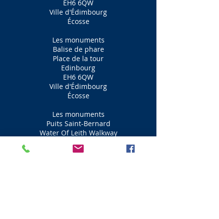
EH6 6QW
Ville d'Édimbourg
Écosse
Les monuments
Balise de phare
Place de la tour
Edinbourg
EH6 6QW
Ville d'Édimbourg
Écosse
Les monuments
Puits Saint-Bernard
Water Of Leith Walkway
Edinbourg
EH3 6TS
Ville d'Édimbourg
Écosse
Les monuments
Puits de St George
Water Of Leith Walkway
Edinbourg