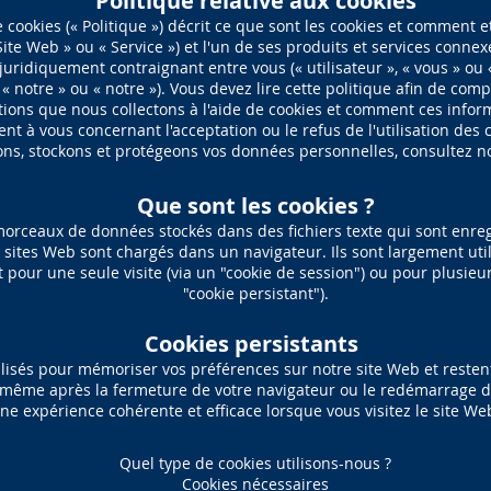
Politique relative aux cookies
 cookies (« Politique ») décrit ce que sont les cookies et comment et 
te Web » ou « Service ») et l'un de ses produits et services connexes
juridiquement contraignant entre vous (« utilisateur », « vous » ou «
 « notre » ou « notre »). Vous devez lire cette politique afin de co
tions que nous collectons à l'aide de cookies et comment ces informa
ent à vous concernant l'acceptation ou le refus de l'utilisation des
sons, stockons et protégeons vos données personnelles, consultez not
Que sont les cookies ?
morceaux de données stockés dans des fichiers texte qui sont enreg
s sites Web sont chargés dans un navigateur. Ils sont largement uti
 pour une seule visite (via un "cookie de session") ou pour plusieur
"cookie persistant").
Cookies persistants
tilisés pour mémoriser vos préférences sur notre site Web et reste
 même après la fermeture de votre navigateur ou le redémarrage de
ne expérience cohérente et efficace lorsque vous visitez le site Web
Quel type de cookies utilisons-nous ?
Cookies nécessaires