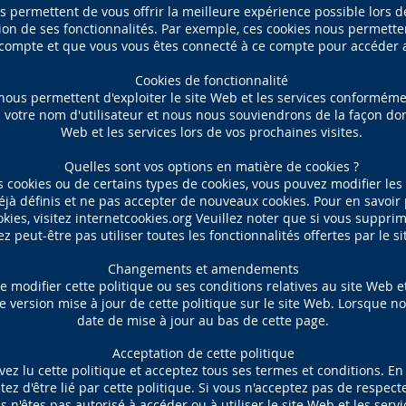
 permettent de vous offrir la meilleure expérience possible lors de
ation de ses fonctionnalités. Par exemple, ces cookies nous permett
compte et que vous vous êtes connecté à ce compte pour accéder 
Cookies de fonctionnalité
 nous permettent d'exploiter le site Web et les services conforméme
votre nom d'utilisateur et nous nous souviendrons de la façon don
Web et les services lors de vos prochaines visites.
Quelles sont vos options en matière de cookies ?
es cookies ou de certains types de cookies, vous pouvez modifier le
jà définis et ne pas accepter de nouveaux cookies. Pour en savoir 
okies, visitez internetcookies.org Veuillez noter que si vous suppri
z peut-être pas utiliser toutes les fonctionnalités offertes par le si
Changements et amendements
e modifier cette politique ou ses conditions relatives au site Web e
 version mise à jour de cette politique sur le site Web. Lorsque no
date de mise à jour au bas de cette page.
Acceptation de cette politique
z lu cette politique et acceptez tous ses termes et conditions. En a
ez d'être lié par cette politique. Si vous n'acceptez pas de respect
s n'êtes pas autorisé à accéder ou à utiliser le site Web et les servi