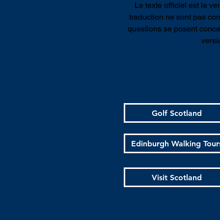
Le texte officiel est la 
traduction ne sont pas cont
questions se posent concer
versi
Golf Scotland
Edinburgh Walking Tour
Visit Scotland