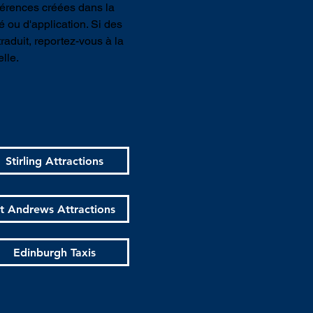
fférences créées dans la
é ou d'application. Si des
raduit, reportez-vous à la
lle.
Stirling Attractions
t Andrews Attractions
Edinburgh Taxis