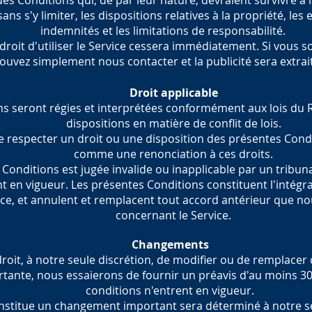
es Conditions qui, de par leur nature, devraient survivre à la
sans s'y limiter, les dispositions relatives à la propriété, les
indemnités et les limitations de responsabilité.
e droit d'utiliser le Service cessera immédiatement. Si vous s
ouvez simplement nous contacter et la publicité sera extrait
Droit applicable
ns seront régies et interprétées conformément aux lois du
dispositions en matière de conflit de lois.
re respecter un droit ou une disposition des présentes Cond
comme une renonciation à ces droits.
 Conditions est jugée invalide ou inapplicable par un tribuna
t en vigueur. Les présentes Conditions constituent l'intégra
ce, et annulent et remplacent tout accord antérieur que no
concernant le Service.
Changements
roit, à notre seule discrétion, de modifier ou de remplacer
ortante, nous essaierons de fournir un préavis d'au moins 3
conditions n'entrent en vigueur.
nstitue un changement important sera déterminé à notre se