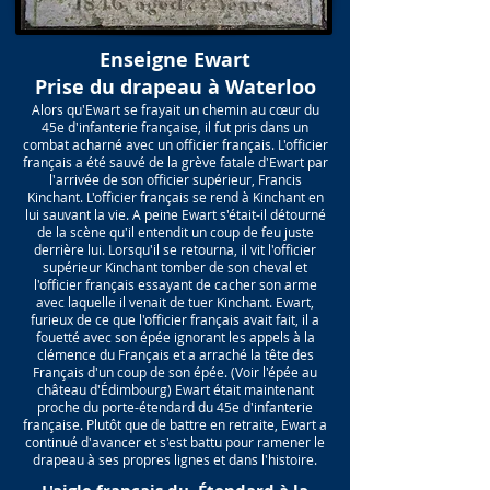
Enseigne Ewart
Prise du drapeau à Waterloo
Alors qu'Ewart se frayait un chemin au cœur du
45e d'infanterie française, il fut pris dans un
combat acharné avec un officier français. L'officier
français a été sauvé de la grève fatale d'Ewart par
l'arrivée de son officier supérieur, Francis
Kinchant. L'officier français se rend à Kinchant en
lui sauvant la vie. A peine Ewart s'était-il détourné
de la scène qu'il entendit un coup de feu juste
derrière lui. Lorsqu'il se retourna, il vit l'officier
supérieur Kinchant tomber de son cheval et
l'officier français essayant de cacher son arme
avec laquelle il venait de tuer Kinchant. Ewart,
furieux de ce que l'officier français avait fait, il a
fouetté avec son épée ignorant les appels à la
clémence du Français et a arraché la tête des
Français d'un coup de son épée. (Voir l'épée au
château d'Édimbourg) Ewart était maintenant
proche du porte-étendard du 45e d'infanterie
française. Plutôt que de battre en retraite, Ewart a
continué d'avancer et s'est battu pour ramener le
drapeau à ses propres lignes et dans l'histoire.