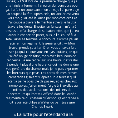
suivre;
« C'est lors de la première charge que j'ai
pris l'aigle à l'ennemi. J'ai eu un dur concours pour
ça, il a fait un coup dans mon aine, je l'ai paré et je
l'ai coupé à la tête. Après cela, un lancier est venu
vers moi ; J'ai jeté la lance par mon côté droit et
l'ai coupé à travers le menton et vers le haut à
travers les dents. Ensuite, un fantassin m'a tiré
dessus et m'a chargé de sa baïonnette, que j'ai eu
aussi la chance de parer, puis je l'ai coupé à la
tête ; ainsi se termina le concours. Comme j'allais
suivre mon régiment, le général dit :
— Mon
brave, prends ça à l'arrière ; vous en avez fait
assez jusqu'à ce que vous en ayez quitté », ce que
j'ai été obligé de faire, mais avec beaucoup de
réticence.
Je me retirai sur une hauteur et restai
là pendant plus d'une heure, ce qui me donna une
vue générale du champ, mais je ne puis exprimer
les horreurs que je vis. Les corps de mes braves
camarades gisaient si épais sur le terrain qu'il
était à peine possible de passer, et les chevaux
innombrables. J'ai emmené l'aigle à Bruxelles au
milieu des acclamations
des milliers de
spectateurs qui l'ont vu. Affiché dans le
Musée
régimentaire du château d'Édimbourg est l'épée a
dit
avoir été utilisé à Waterloo par
Enseigne
Charles Ewart.
« La lutte pour l'étendard à la