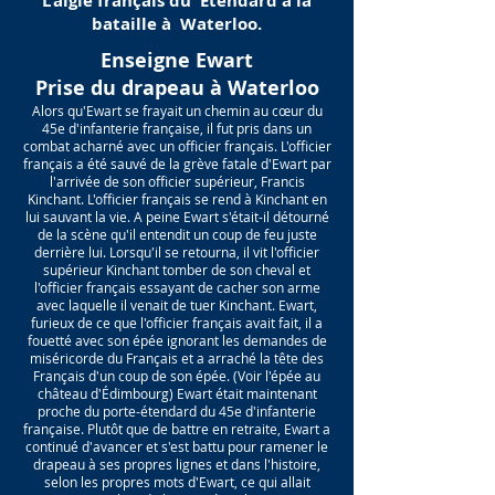
L'aigle français du Étendard à la
bataille à Waterloo.
Enseigne Ewart
Prise du drapeau à Waterloo
Alors qu'Ewart se frayait un chemin au cœur du
45e d'infanterie française, il fut pris dans un
combat acharné avec un officier français. L'officier
français a été sauvé de la grève fatale d'Ewart par
l'arrivée de son officier supérieur, Francis
Kinchant. L'officier français se rend à Kinchant en
lui sauvant la vie. A peine Ewart s'était-il détourné
de la scène qu'il entendit un coup de feu juste
derrière lui. Lorsqu'il se retourna, il vit l'officier
supérieur Kinchant tomber de son cheval et
l'officier français essayant de cacher son arme
avec laquelle il venait de tuer Kinchant. Ewart,
furieux de ce que l'officier français avait fait, il a
fouetté avec son épée ignorant les demandes de
miséricorde du Français et a arraché la tête des
Français d'un coup de son épée. (Voir l'épée au
château d'Édimbourg) Ewart était maintenant
proche du porte-étendard du 45e d'infanterie
française. Plutôt que de battre en retraite, Ewart a
continué d'avancer et s'est battu pour ramener le
drapeau à ses propres lignes et dans l'histoire,
selon les propres mots d'Ewart, ce qui allait