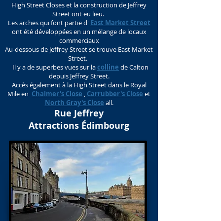
High Street Closes et la construction de Jeffrey
Street ont eu lieu.
Les arches qui font partie d'
East Market Street
ont été développées en un mélange de locaux
commerciaux
Au-dessous de Jeffrey Street se trouve East Market
Street.
Il y a de superbes vues sur la
colline
de Calton
depuis Jeffrey Street.
Accès également à la High Street dans le Royal
Mile en
Chalmer's Close
,
Carrubber's Close
et
North Gray's Close
all.
Rue Jeffrey
Attractions Édimbourg