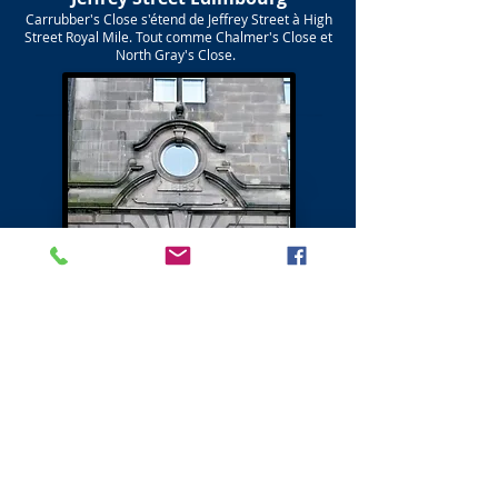
Carrubber's Close s'étend de Jeffrey Street à High
Street Royal Mile. Tout comme Chalmer's Close et
North Gray's Close.
Suivant - Canongate Northside