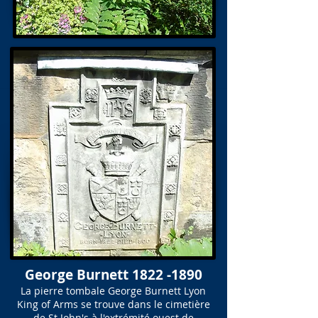
George Burnett
1822 -1890
La pierre tombale George Burnett Lyon
King of Arms se trouve dans le cimetière
de St John's à l'extrémité ouest de