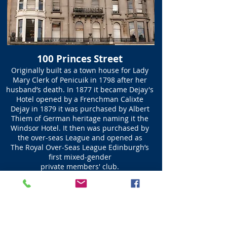
100 Princes Street
Originally built as a town house for Lady
Mary Clerk of Penicuik in 1798 after her
husband’s death. In 1877 it became Dejay's
Hotel opened by a Frenchman Calixte
Dejay in 1879 it was purchased by Albert
Thiem of German heritage naming it the
Windsor Hotel. It then was purchased by
the over-seas League and opened as
The Royal Over-Seas League Edinburgh’s
first mixed-gender
private members' club.