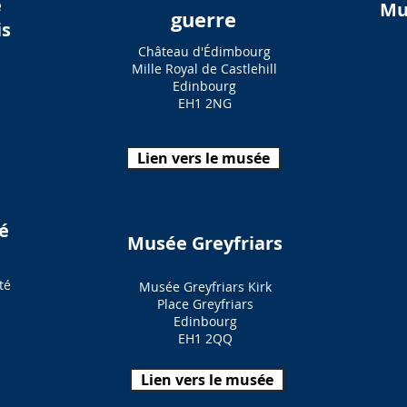
e
Mu
guerre
is
Château d'Édimbourg
Mille Royal de Castlehill
Edinbourg
EH1 2NG
Lien vers le musée
é
Musée Greyfriars
té
Musée Greyfriars Kirk
Place Greyfriars
Edinbourg
EH1 2QQ
Lien vers le musée