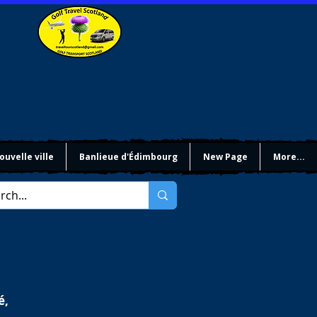
ouvelle ville
Banlieue d'Édimbourg
New Page
More...
é,