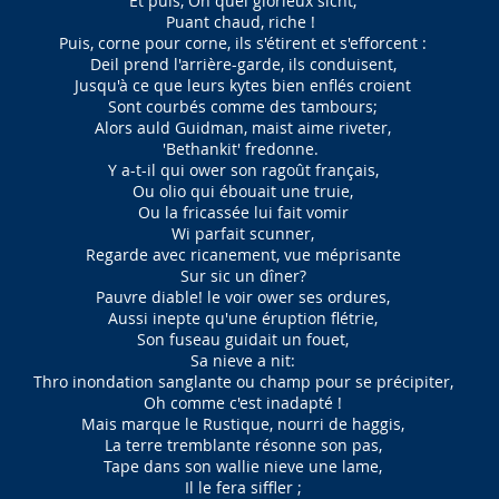
Et puis, Oh quel glorieux sicht,
Puant chaud, riche !
Puis, corne pour corne, ils s'étirent et s'efforcent :
Deil prend l'arrière-garde, ils conduisent,
Jusqu'à ce que leurs kytes bien enflés croient
Sont courbés comme des tambours;
Alors auld Guidman, maist aime riveter,
'Bethankit' fredonne.
Y a-t-il qui ower son ragoût français,
Ou olio qui ébouait une truie,
Ou la fricassée lui fait vomir
Wi parfait scunner,
Regarde avec ricanement, vue méprisante
Sur sic un dîner?
Pauvre diable! le voir ower ses ordures,
Aussi inepte qu'une éruption flétrie,
Son fuseau guidait un fouet,
Sa nieve a nit:
Thro inondation sanglante ou champ pour se précipiter,
Oh comme c'est inadapté !
Mais marque le Rustique, nourri de haggis,
La terre tremblante résonne son pas,
Tape dans son wallie nieve une lame,
Il le fera siffler ;