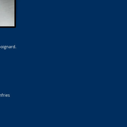
poignard.
fries