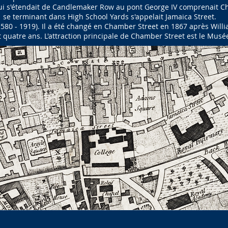
i s'étendait de Candlemaker Row au pont George IV comprenait Cha
se terminant dans High School Yards s'appelait Jamaica Street.
1580 - 1919). Il a été changé en Chamber Street en 1867 après Wil
uatre ans. L'attraction principale de Chamber Street est le Musée