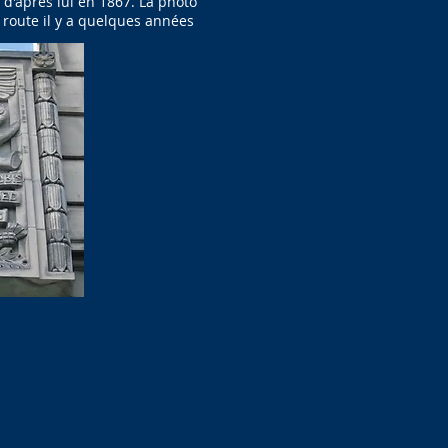
d'après lui en 1867. La photo
 route il y a quelques années