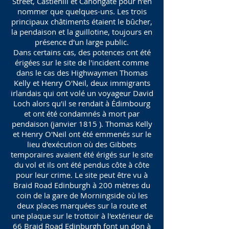
Street, Castlehill et Canongate pour n'en
nommer que quelques-uns. Les trois
principaux châtiments étaient le bûcher,
la pendaison et la guillotine, toujours en
présence d'un large public.
Dans certains cas, des potences ont été
érigées sur le site de l'incident comme
dans le cas des Highwaymen Thomas
Kelly et Henry O'Neil, deux immigrants
irlandais qui ont volé un voyageur David
Loch alors qu'il se rendait à Édimbourg
et ont été condamnés à mort par
pendaison (janvier 1815 ). Thomas Kelly
et Henry O'Neil ont été emmenés sur le
lieu d'exécution où des Gibbets
temporaires avaient été érigés sur le site
du vol et ils ont été pendus côte à côte
pour leur crime. Le site peut être vu à
Braid Road Edinburgh à 200 mètres du
coin de la gare de Morningside où les
deux places marquées sur la route et
une plaque sur le trottoir à l'extérieur de
66 Braid Road Edinburgh font un don à