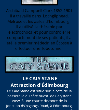
Archibald Campbell Clark
1852-1901
Il a travaillé dans
Lochgilphead,
Melrose et les asiles d'Édimbourg.
Il a utilisé
la thérapie par
électrochocs
et pour contrôler le
comportement de ses patients, il a
été le premier médecin en Écosse à
effectuer une
lobotomie.
LE CAIY STANE
Attraction d'Édimbourg
Le Caiy Stane est situé sur le côté de la
passerelle du côté ouest de Caiystane
View, à une courte distance de la
jonction d'Oxgangs Road, à Édimbourg.