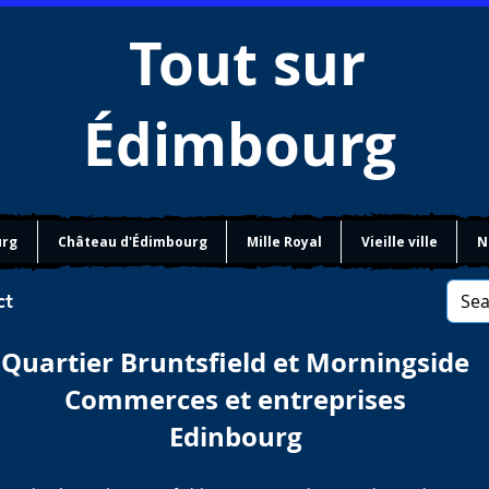
Tout sur
Édimbourg
urg
Château d'Édimbourg
Mille Royal
Vieille ville
N
ct
Quartier Bruntsfield et Morningside
Commerces et entreprises
Edinbourg