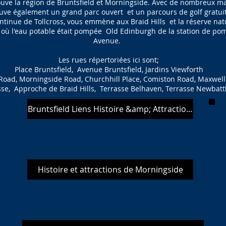
uve la région de Bruntsfield et Morningside. Avec de nombreux ma
ouve également un grand parc ouvert et un parcours de golf gratuit
tinue de Tollcross, vous emmène aux Braid Hills et la réserve natu
e où l'eau potable était pompée Old Edinburgh de la station de po
Avenue.
Les rues répertoriées ici sont;
Place Bruntsfield, Avenue Bruntsfield, Jardins Viewforth
Road, Morningside Road, Churchhill Place, Comiston Road, Maxwell
sse,
Approche de Braid Hills,
Terrasse Belhaven, Terrasse Newbattl
Bruntsfield Liens Histoire &amp; Attractions
Histoire et attractions de Morningside