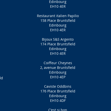
Edinbourg
EH10 4ER
Restaurant italien Papilio
158 Place Bruntsfield
Edinbourg
EH10 4ER
Bijoux S&S Argento
174 Place Bruntsfield
Edinbourg
EH10 4ER
Coiffeur Cheynes
2, avenue Bruntsfield
Edinbourg
EH10 4EP
ld
Caviste Oddbins
176 Place Bruntsfield
Edinbourg
EH10 4DF
C'est si bon