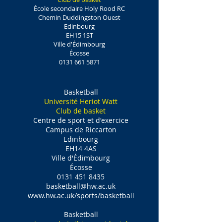
École secondaire Holy Rood RC‎
Chemin Duddingston Ouest
Edinbourg
EH15 1ST
Ville d'Édimbourg
Écosse
0131 661 5871
Basketball
Université Heriot Watt
Club de basket
Centre de sport et d'exercice
Campus de Riccarton
Edinbourg
EH14 4AS
Ville d'Édimbourg
Écosse
0131 451 8435
basketball@hw.ac.uk
www.hw.ac.uk/sports/basketball
Basketball