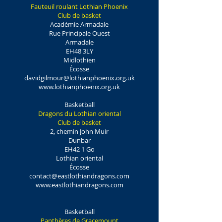
Fauteuil roulant Lothian Phoenix
Club de basket
Académie Armadale
Rue Principale Ouest
Armadale
EH48 3LY
Midlothien
Écosse
davidgilmour@lothianphoenix.org.uk
www.lothianphoenix.org.uk
Basketball
Dragons du Lothian oriental
Club de basket
2, chemin John Muir
Dunbar
EH42 1 Go
Lothian oriental
Écosse
contact@eastlothiandragons.com
www.eastlothiandragons.com
Basketball
Panthères de Gracemount