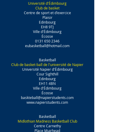
Université d'Édimbourg
Club de basket
Centre de sport et d'exercice
Plaisir
Edinbourg
EH8 9TJ
Ville d'Édimbourg
Écosse
0131 650 2346
eubasketball@hotmail.com
Basketball
Club de basket-ball de l'université de Napier
Université Napier d'Édimbourg
Cour Sighthill
Edinbourg
EH11 4BN
Ville d'Édimbourg
Écosse
baskteball@napierstudents.com
www.napierstudents.com
Basketball
Midlothian Madness Basketball Club
Centre Carnethy
Place Muirhead