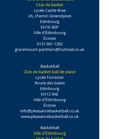
Club de basket
Lycée Castle Brae
2A, chemin Greendykes
Edinbourg
EH16 4DP
Ville d'Édimbourg
Écosse
0131 661 1282
gracemount-panthers@hotmail.co.uk
Basketball
Club de basket-ball de plaisir
Lycée Forrester
Route des balais
Edinbourg
EH12 9AE
Ville d'Édimbourg
Écosse
info@pleasancebasketball.co.uk
www.pleasancebasketball.co.uk
Basketball
Ville d'Édimbourg
Club de basket