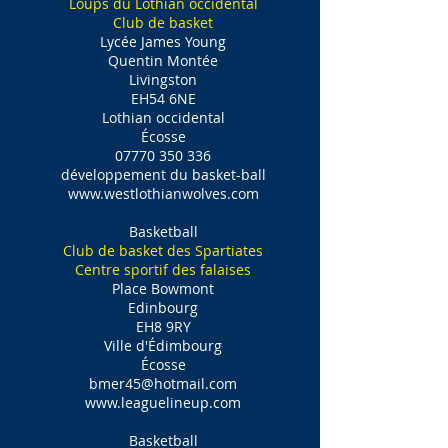
Loups du Lothian occidental
Club de basket
Lycée James Young
Quentin Montée
Livingston
EH54 6NE
Lothian occidental
Écosse
07770 350 336
développement du basket-ball
www.westlothianwolves.com
Basketball
Club de basket des Spartiates
Centre sportif des falaises
Place Bowmont
Edinbourg
EH8 9RY
Ville d'Édimbourg
Écosse
bmer45@hotmail.com
www.leaguelineup.com
Basketball