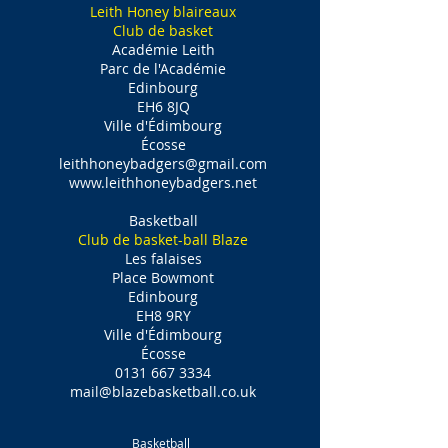
Leith Honey blaireaux
Club de basket
Académie Leith
Parc de l'Académie
Edinbourg
EH6 8JQ
Ville d'Édimbourg
Écosse
leithhoneybadgers@gmail.com
www.leithhoneybadgers.net
Basketball
Club de basket-ball Blaze
Les falaises
Place Bowmont
Edinbourg
EH8 9RY
Ville d'Édimbourg
Écosse
0131 667 3334
mail@blazebasketball.co.uk
Basketball