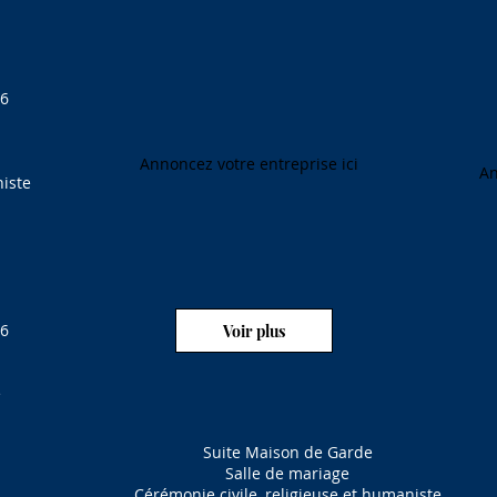
86
Annoncez votre entreprise ici
An
iste
86
Voir plus
e
Suite Maison de Garde
Salle de mariage
Cérémonie civile, religieuse et humaniste