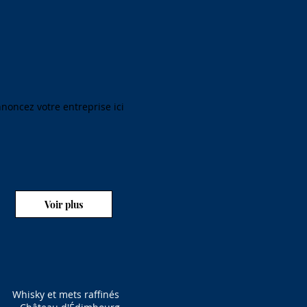
noncez votre entreprise ici
Voir plus
Whisky et mets raffinés