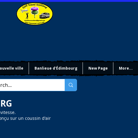
ouvelle ville
Banlieue d'Édimbourg
New Page
More...
URG
vitesse.
onçu sur un coussin d'air