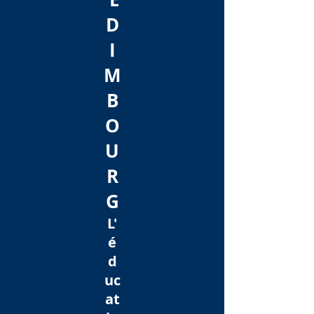
D
I
M
B
O
U
R
G
L'
é
d
uc
at