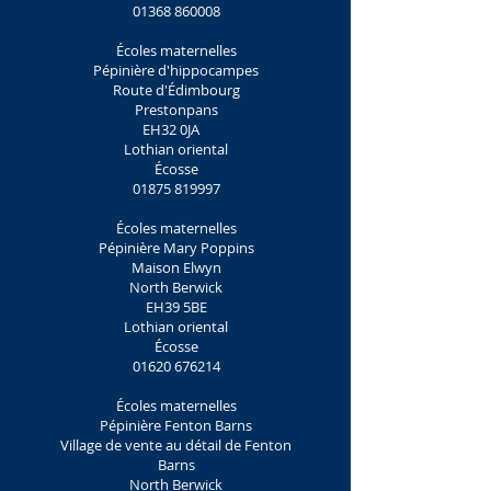
01368 860008
Écoles maternelles
Pépinière d'hippocampes
Route d'Édimbourg
Prestonpans
EH32 0JA
Lothian oriental
Écosse
01875 819997
Écoles maternelles
Pépinière Mary Poppins
Maison Elwyn
North Berwick
EH39 5BE
Lothian oriental
Écosse
01620 676214
Écoles maternelles
Pépinière Fenton Barns
Village de vente au détail de Fenton
Barns
North Berwick