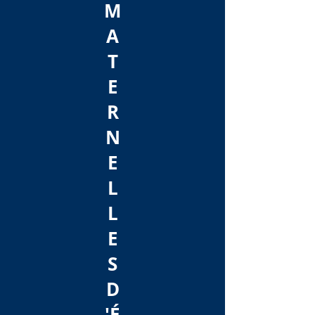
M
A
T
E
R
N
E
L
L
E
S
D
'É