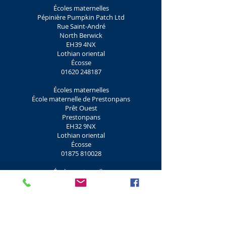
Écoles maternelles
Pépinière Pumpkin Patch Ltd
Rue Saint-André
North Berwick
EH39 4NX
Lothian oriental
Écosse
01620 248187
Écoles maternelles
École maternelle de Prestonpans
Prêt Ouest
Prestonpans
EH32 9NX
Lothian oriental
Écosse
01875 810028
Écoles maternelles
L'école de la boussole
Route de l'Ouest
Haddington
EH41 3E
Lothian oriental