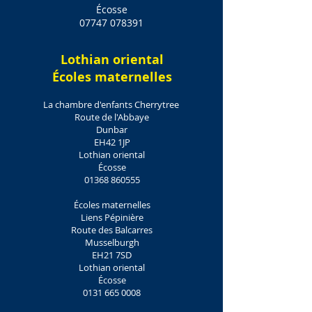
Écosse
07747 078391
Lothian oriental
Écoles maternelles
La chambre d'enfants Cherrytree
Route de l'Abbaye
Dunbar
EH42 1JP
Lothian oriental
Écosse
01368 860555
Écoles maternelles
Liens Pépinière
Route des Balcarres
Musselburgh
EH21 7SD
Lothian oriental
Écosse
0131 665 0008