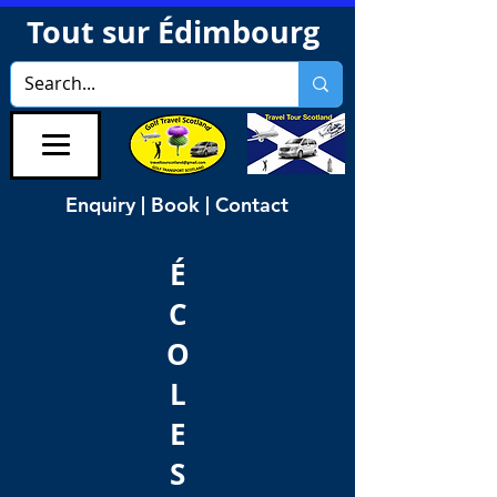
Tout sur Édimbourg
Enquiry | Book | Contact
É
C
O
L
E
S