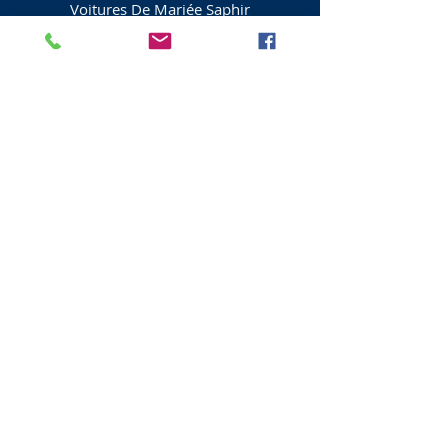
Voitures De Mariée Saphir
146
Faucon Brae
Livingston
EH54 6UL
Lothian occidental
Écosse
01506 200138
Voitures de mariage
Location de cadres à Riddell
108
Vue de Langton
Livingston
EH53 0RA
Lothian occidental
Écosse
01506 884313
Voitures de mariage
Dunnmor Chauffeur Drive
8