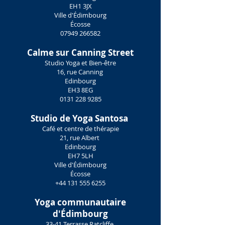
EH1 3JX
Ville d'Édimbourg
Écosse
07949 266582
Calme sur Canning Street
Studio Yoga et Bien-être
16, rue Canning
Edinbourg
EH3 8EG
0131 228 9285
Studio de Yoga Santosa
Café et centre de thérapie
21, rue Albert
Edinbourg
EH7 5LH
Ville d'Édimbourg
Écosse
+44 131 555 6255
Yoga communautaire
d'Édimbourg
33-41 Terrasse Ratcliffe