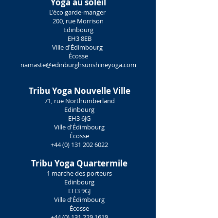
Yoga au soleil
L'éco garde-manger
200, rue Morrison
Edinbourg
EH3 8EB
Ville d'Édimbourg
Écosse
namaste@edinburghsunshineyoga.com
Tribu Yoga
Nouvelle Ville
71, rue Northumberland
Edinbourg
EH3 6JG
Ville d'Édimbourg
Écosse
+44 (0) 131 202 6022
Tribu Yoga
Quartermile
1 marche des porteurs
Edinbourg
EH3 9GJ
Ville d'Édimbourg
Écosse
+44 (0) 131 229 1619