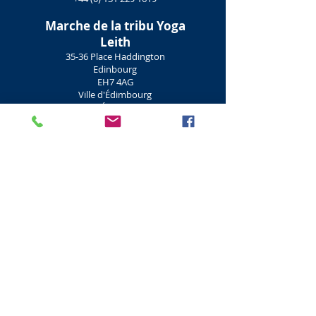
Marche de la
tribu Yoga
Leith
35-36 Place Haddington
Edinbourg
EH7 4AG
Ville d'Édimbourg
Écosse
+44 (0) 131 652 3924
Cours de yoga chaud à
Édimbourg
Le yoga chaud est une forme d'exercice qui se
concentre sur la flexibilité, la respiration et la
force. L'origine du yoga chaud est venue de
l'Inde il y a 5 000 ans. Le yoga chaud est
pratiqué dans des pièces chaudes et humides
chauffées à plus de 26 degrés (78 f).
Yoga chaud
Édimbourg