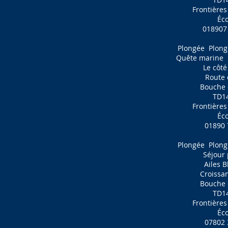
Frontières
Éc
018907
Plongée
Plong
Quête marine
Le côté
Route 
Bouche 
TD1
Frontières
Éc
01890 
Plongée
Plong
Séjour
Ailes 
Croissa
Bouche 
TD1
Frontières
Éc
07802 