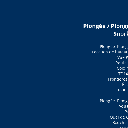
Plongée / Plong
Snor
Plongée
Plong
Location de batea
Vue P
Route 
Cold
TD14
Frontières
Éc
01890 
Plongée
Plong
Aqua
P
Quai de 
Bouche 
TD1