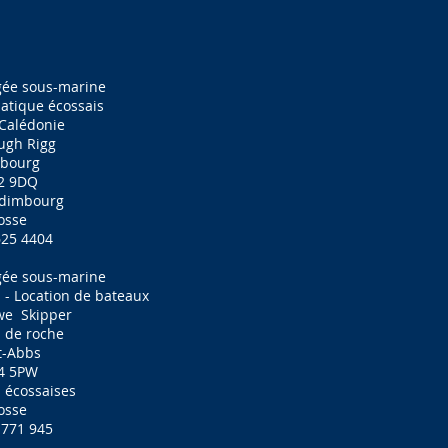
gée sous-marine
atique écossais
Calédonie
ugh Rigg
nbourg
2 9DQ
'Édimbourg
osse
625 4404
gée sous-marine
 - Location de bateaux
we
Skipper
 de roche
t-Abbs
4 5PW
s écossaises
osse
 771 945