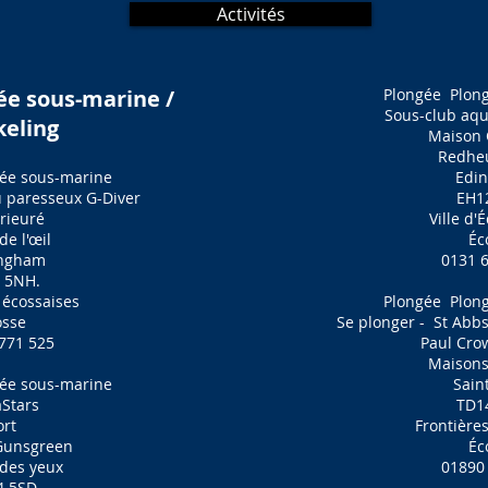
Activités
ée sous-marine /
Plongée
Plon
Sous-club aqu
keling
Maison 
Redhe
ée sous-marine
Edi
u paresseux G-Diver
EH1
rieuré
Ville d
de l'œil
Éc
ingham
0131 
 5NH.
 écossaises
Plongée
Plon
osse
Se plonger -
St Abbs
771 525
Paul Cro
Maisons
ée sous-marine
Sain
Stars
TD1
ort
Frontière
Gunsgreen
Éc
des yeux
01890
4 5SD