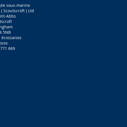
gée sous-marine
( Scoutscroft ) Ltd
int-Abbs
tscroft
ingham
4 5NB
s écossaises
osse
 771 669