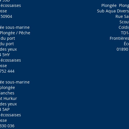
 écossaises
Plongée
Plon
osse
Sub Aqua Divers 
 50904
Rue Sa
Scou
ée sous-marine
Cold
Plongée / Pêche
TD1
 du port
Frontière
du port
Éc
des yeux
01890
4 5HY
 écossaises
osse
752 444
ée sous-marine
 plongée
Blanches
nt Hurkur
des yeux
4 5AP
 écossaises
osse
330 036