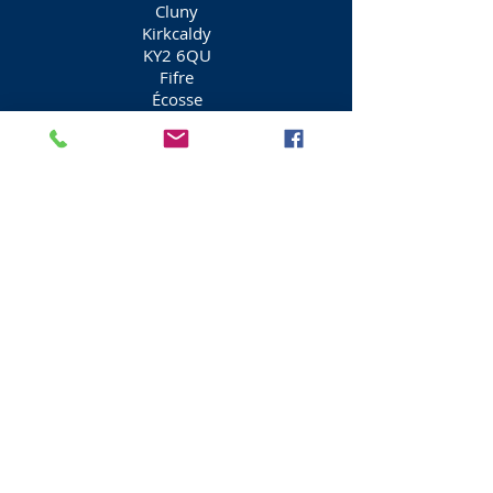
Cluny
Kirkcaldy
KY2 6QU
Fifre
Écosse
01592 720374
Visit Scotland
Golf Scotland
Stirling Attractions
St Andrews Attractions
Edinburgh Taxis
Edinburgh Walking Tours