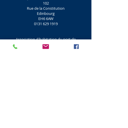
102
Rue de la Constitution
Edinbourg
EH6 6AW
0131 629 1919
Association d'habitation du port de
Leith
108
Rue de la Constitution
Edinbourg
EH6 6AZ
0131 554 0403
Hôtel Pillars House
125
Rue de la Constitution
Edinbourg
EH6 7AE
0131 555 1517
Salon Alan Breck