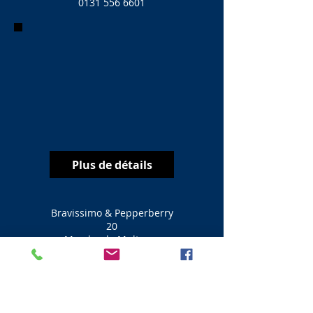
0131 556 6601
Plus de détails
Bravissimo & Pepperberry
20
Marche de Multrees
Edinbourg
EH1 3DQ
Ville d'Édimbourg
Écosse
0131 550 3620