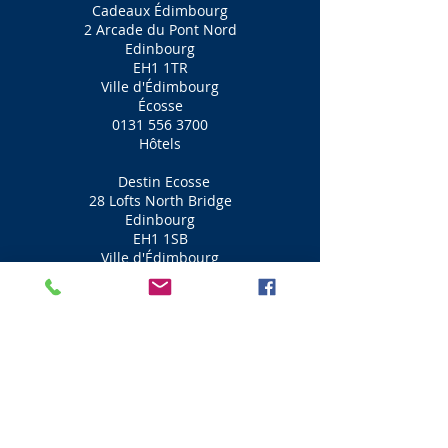
Cadeaux Édimbourg
2 Arcade du Pont Nord
Edinbourg
EH1 1TR
Ville d'Édimbourg
Écosse
0131 556 3700
Hôtels
Destin Ecosse
28 Lofts North Bridge
Edinbourg
EH1 1SB
Ville d'Édimbourg
Écosse
0131 510 3888
Bottes Le Chimiste
40
le pont Nord
Edinbourg
EH1 1QN
Ville d'Édimbourg
Écosse
0131 220 1879