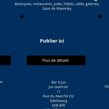
Boutiques, restaurants, pubs, hôtels, cafés, galeries,
Gare de Waverley
Publier ici
Plus de détails
on
Bar à jus
St
Jus Guerrier
11
Rue du Marché Est
Edinbourg
EH8 8FR