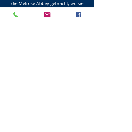
die Melrose Abbey gebracht, wo sie
aufbewahrt werden.
König Robert the Bruce
Die Gärten sind von historischem
Interesse mit Statuen von Robert the
Bruce King of Scotland gekrönt 1306
geboren 1274 gestorben 1329 und Sir
James Douglas "Black Douglas" für die
Engländer und Sir James "the Good" für
die Schotten geboren um 1286
gestorben 1330. Inschriften über den