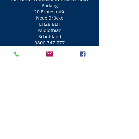
Parking
20 Erntestraße
Neue Brücke
EH28 8LH
Midlothian
Schottland
0800 747 777
Parkhäuser am Flughafen Edinburgh
Maple Manor Meet and Greet Airport
Parking
20 Erntestraße
Neue Brücke
EH28 8LH
Midlothian
Schottland
03 333 222 333
Parkhäuser am Flughafen Edinburgh
Sicheres Parken am Flughafen von
Airparks
100 Ingilston Road