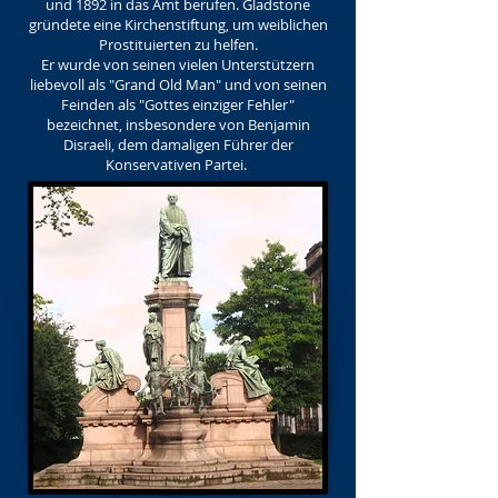
und 1892 in das Amt berufen. Gladstone
gründete eine Kirchenstiftung, um weiblichen
Prostituierten zu helfen.
Er wurde von seinen vielen Unterstützern
liebevoll als "Grand Old Man" und von seinen
Feinden als "Gottes einziger Fehler"
bezeichnet, insbesondere von Benjamin
Disraeli, dem damaligen Führer der
Konservativen Partei.