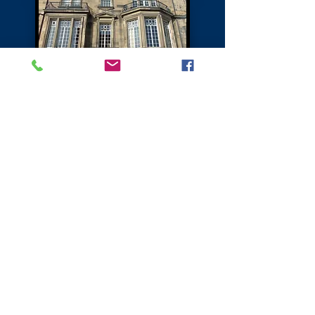
Rothesay House Schule
Rothesay-Terrasse (Nr. 1) war eine
Privatschule (Rothesay House School), die
das Gelände von
1985 - 1957
bewohnte
Rothesay Place Edinburgh