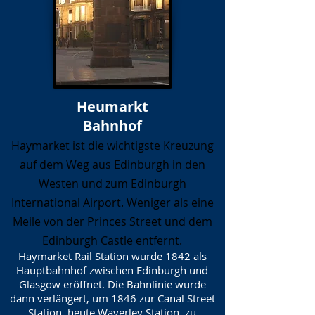
Heumarkt
Bahnhof
Haymarket ist die wichtigste Kreuzung
auf dem Weg aus Edinburgh in den
Westen und zum Edinburgh
International Airport. Weniger als eine
Meile von der Princes Street und dem
Edinburgh Castle entfernt.
Haymarket Rail Station wurde 1842 als
Hauptbahnhof zwischen Edinburgh und
Glasgow eröffnet. Die Bahnlinie wurde
dann verlängert, um 1846 zur Canal Street
Station, heute Waverley Station, zu