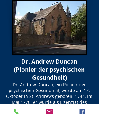
Dr. Andrew Duncan
(Pionier der psychischen
Gesundheit)
Dr. Andrew Duncan, ein Pionier der
psychischen Gesundheit, wurde am 17.
Oktober in St. Andrews geboren 1744. Im
Mai 1770 er wurde als Lizenziat des
Royal College of Physicians zugelassen.
1776 gründete er die Edinburgh-
Apotheke. Ein großer Mann der Medizin,
der im Mai 1832 starb. Über 50 Jahre
lang kletterte er am 1. Mai auf den
Arthur Seat, um die Königin des Mais zu