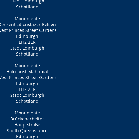
Stadt Edinburgh
Schottland
Monumente
Konzentrationslager Belsen
est Princes Street Gardens
Edinburgh
EH2 2ER
Stadt Edinburgh
Schottland
Monumente
Holocaust-Mahnmal
est Princes Street Gardens
Edinburgh
EH2 2ER
Stadt Edinburgh
Schottland
Monumente
Brückenarbeiter
Hauptstraße
South Queensfähre
Edinburgh