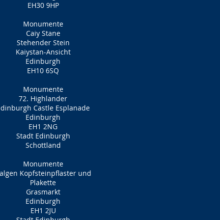
EH30 9HP
Monumente
Caiy Stane
Stehender Stein
Kaiystan-Ansicht
Edinburgh
EH10 6SQ
Monumente
72. Highlander
dinburgh Castle Esplanade
Edinburgh
EH1 2NG
Stadt Edinburgh
Schottland
Monumente
algen Kopfsteinpflaster und
Plakette
Grasmarkt
Edinburgh
EH1 2JU
Stadt Edinburgh