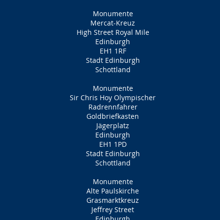
Monumente
Mercat-Kreuz
High Street Royal Mile
Edinburgh
EH1 1RF
Stadt Edinburgh
Schottland
Monumente
Sir Chris Hoy Olympischer
Radrennfahrer
Goldbriefkasten
Jägerplatz
Edinburgh
EH1 1PD
Stadt Edinburgh
Schottland
Monumente
Alte Paulskirche
Grasmarktkreuz
Jeffrey Street
Edinburgh