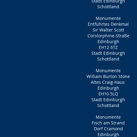
Stadt Edinburgh
Schottland
Monumente
Entführtes Denkmal
Sir Walter Scott
Corstorphine-Straße
Edinburgh
EH12 6TZ
Stadt Edinburgh
Schottland
Monumente
William Burton Stone
Altes Craig-Haus
Edinburgh
EH10 5LQ
Stadt Edinburgh
Schottland
Monumente
Fisch am Strand
Dorf Cramond
Edinburgh