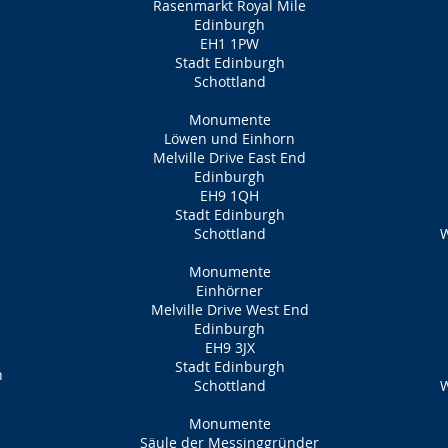
Rasenmarkt Royal Mile
Edinburgh
EH1 1PW
Stadt Edinburgh
Schottland
Monumente
Löwen und Einhorn
Melville Drive East End
Edinburgh
EH9 1QH
Stadt Edinburgh
Schottland
W
Monumente
Einhörner
Melville Drive West End
Edinburgh
EH9 3JX
Stadt Edinburgh
h
Schottland
W
Monumente
Säule der Messinggründer