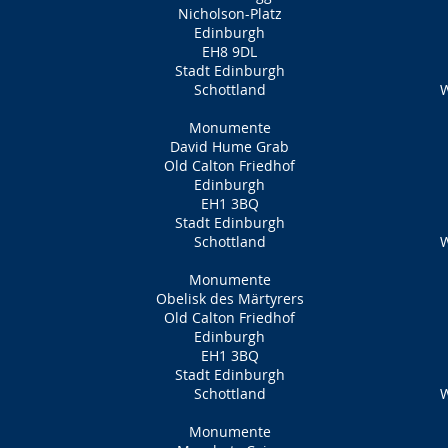
Nicholson-Platz
Edinburgh
EH8 9DL
Stadt Edinburgh
Schottland
W
Monumente
David Hume Grab
Old Calton Friedhof
Edinburgh
EH1 3BQ
Stadt Edinburgh
Schottland
W
Monumente
Obelisk des Märtyrers
Old Calton Friedhof
Edinburgh
EH1 3BQ
Stadt Edinburgh
Schottland
W
Monumente