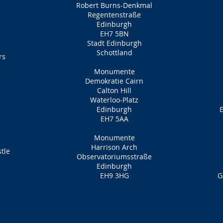
Robert Burns-Denkmal
Regentenstraße
Edinburgh
EH7 5BN
Stadt Edinburgh
Schottland
rs
e
Monumente
Demokratie Cairn
Calton Hill
Waterloo-Platz
Edinburgh
E
EH7 5AA
Monumente
Harrison Arch
tle
Observatoriumsstraße
Edinburgh
EH9 3HG
G