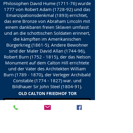
Philosophen David Hume (1711-76) wurde
1777 von Robert Adam (1728-92) und das
Emanzipationsdenkmal (1893) errichtet,
das eine Bronze von Abraham Lincoln mit
einem dankbaren freien Sklaven umfasst
und an die schottischen Soldaten erinnert,
die kämpften im Amerikanischen
Bürgerkrieg (1861-5). Andere Bewohner
sind der Maler David Allan (1744-96),
Robert Burn
(1752 - 1815)
, der das Nelson
Monument auf dem Calton Hill errichtete
und der Vater des Architekten William
Burn
(1789 - 1870)
, der Verleger Archibald
Constable
(1774 - 1827)
war. und
Bildhauer Sir John Steel (1804-91).
OLD CALTON FRIEDHOF TOR