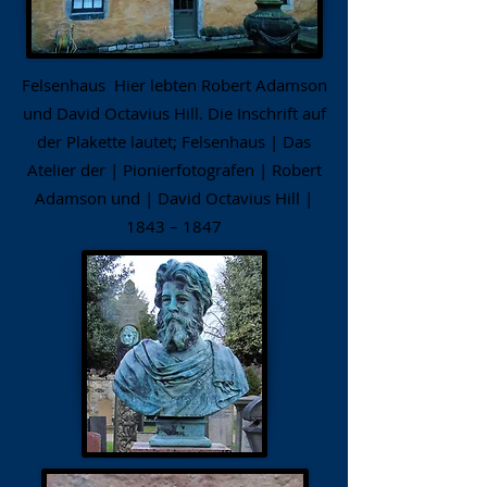
Felsenhaus Hier lebten Robert Adamson
und David Octavius Hill. Die Inschrift auf
der Plakette lautet; Felsenhaus | Das
Atelier der | Pionierfotografen | Robert
Adamson und | David Octavius Hill |
1843 – 1847