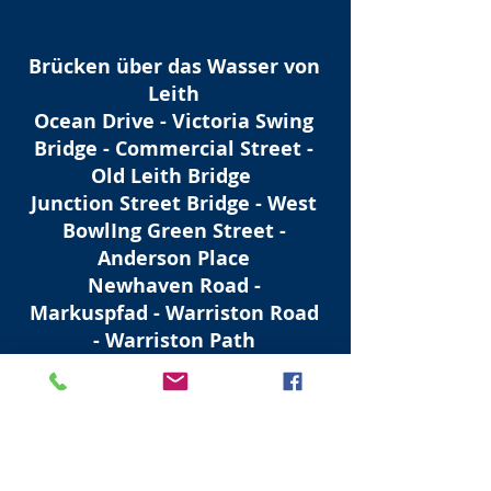
Brücken über das Wasser von
Leith
Ocean Drive - Victoria Swing
Bridge - Commercial Street -
Old Leith Bridge
Junction Street Bridge - West
BowlIng Green Street -
Anderson Place
Newhaven Road -
Markuspfad - Warriston Road
- Warriston Path
Canonmills Bridge - Tannfield
Bridge - Glenogle Place -
Falshaw Bridge
Stockbridge - St. Bernard's
Bridge - Dean Bridge - Bell's